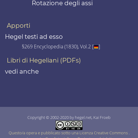
Rotazione degli assi
Apporti
Hegel testi ad esso
§269 Encyclopedia (1830), Vol.2 [
]
Libri di Hegeliani (PDFs)
vedi anche
Copyright © 2002-2020 by hegel.net, Kai Froeb
Questo/a opera e pubblicato sotto una Licenza Creative Commons
.