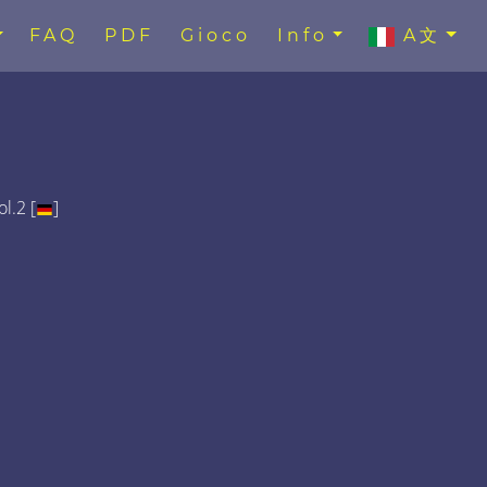
FAQ
PDF
Gioco
Info
A文
l.2 [
]