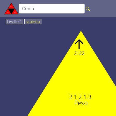
Livello 1
scaletta
↑
2122
2.1.2.1.3.
Peso