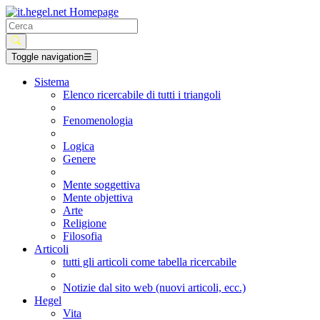
Toggle navigation
☰
Sistema
Elenco ricercabile di tutti i triangoli
Fenomenologia
Logica
Genere
Mente soggettiva
Mente objettiva
Arte
Religione
Filosofia
Articoli
tutti gli articoli come tabella ricercabile
Notizie dal sito web (nuovi articoli, ecc.)
Hegel
Vita