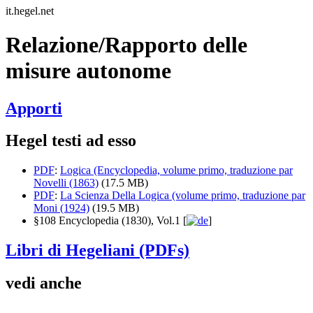
it.hegel.net
Relazione/Rapporto delle
misure autonome
Apporti
Hegel testi ad esso
PDF
:
Logica (Encyclopedia, volume primo, traduzione par
Novelli (1863)
(17.5 MB)
PDF
:
La Scienza Della Logica (volume primo, traduzione par
Moni (1924)
(19.5 MB)
§108 Encyclopedia (1830), Vol.1 [
]
Libri di Hegeliani (PDFs)
vedi anche