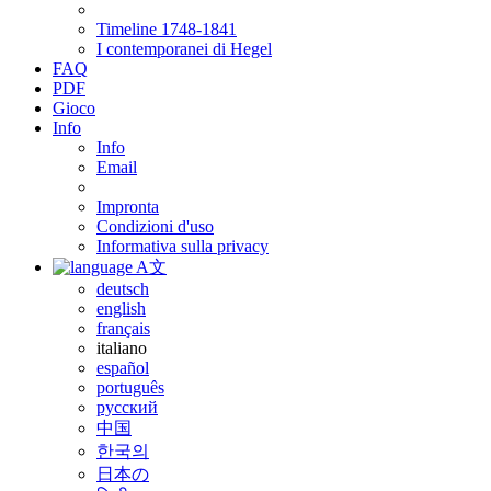
Timeline 1748-1841
I contemporanei di Hegel
FAQ
PDF
Gioco
Info
Info
Email
Impronta
Condizioni d'uso
Informativa sulla privacy
A文
deutsch
english
français
italiano
español
português
русский
中国
한국의
日本の