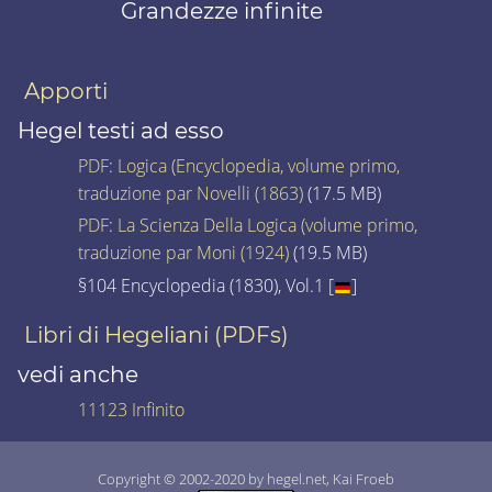
Grandezze infinite
Apporti
Hegel testi ad esso
PDF
:
Logica (Encyclopedia, volume primo,
traduzione par Novelli (1863)
(17.5 MB)
PDF
:
La Scienza Della Logica (volume primo,
traduzione par Moni (1924)
(19.5 MB)
§104 Encyclopedia (1830), Vol.1 [
]
Libri di Hegeliani (PDFs)
vedi anche
11123 Infinito
Copyright © 2002-2020 by hegel.net, Kai Froeb