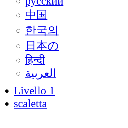
русский
中国
한국의
日本の
हिन्दी
العربية
Livello 1
scaletta