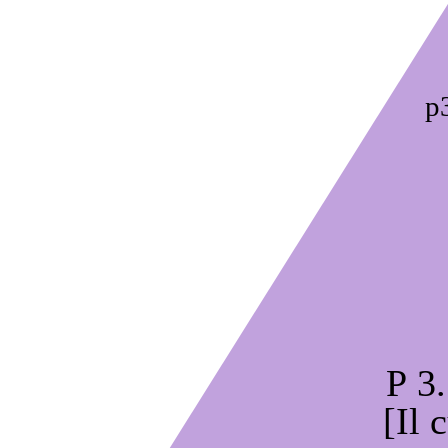
p
P 3.
[Il 