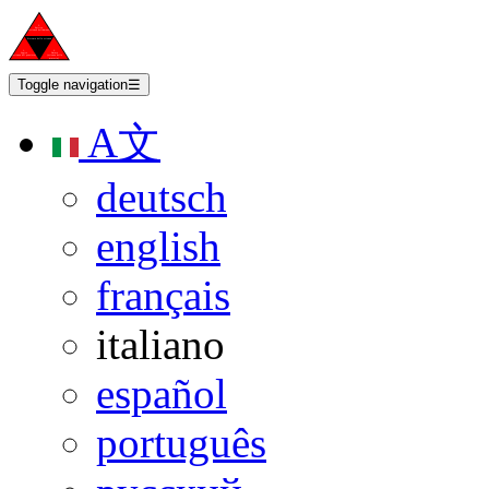
Toggle navigation
☰
A文
deutsch
english
français
italiano
español
português