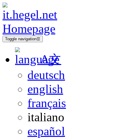
Toggle navigation
☰
A文
deutsch
english
français
italiano
español