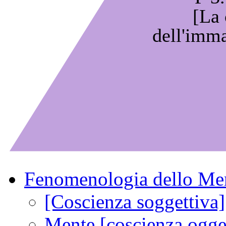
[La
dell'imm
Fenomenologia dello Me
[Coscienza soggettiva]
Mente [coscienza ogget