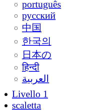
português
русский
中国
한국의
日本の
हिन्दी
العربية
Livello 1
scaletta