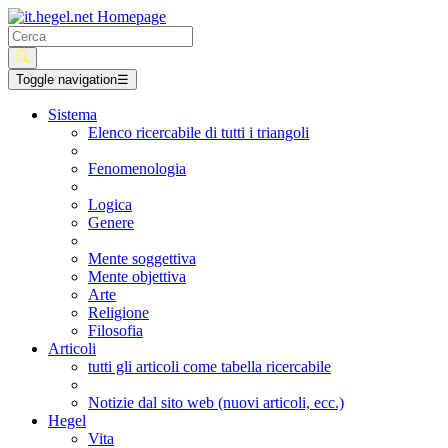
Toggle navigation
☰
Sistema
Elenco ricercabile di tutti i triangoli
Fenomenologia
Logica
Genere
Mente soggettiva
Mente objettiva
Arte
Religione
Filosofia
Articoli
tutti gli articoli come tabella ricercabile
Notizie dal sito web (nuovi articoli, ecc.)
Hegel
Vita