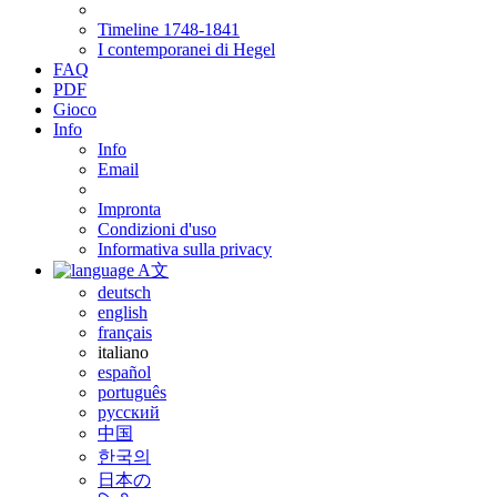
Timeline 1748-1841
I contemporanei di Hegel
FAQ
PDF
Gioco
Info
Info
Email
Impronta
Condizioni d'uso
Informativa sulla privacy
A文
deutsch
english
français
italiano
español
português
русский
中国
한국의
日本の