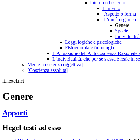
Interno ed esterno
L'interno
[Aspetto o forma]
[L'unità organica]
Genere
Specie
Individualità
Leggi logiche e psicologiche
Fisiognomia e frenologia
L'Attuazione dell'Autocoscienza Razionale at
L'individualità, che per se stessa è reale in se
Mente [coscienza oggettiva].
[Coscienza assoluta]
it.hegel.net
Genere
Apporti
Hegel testi ad esso