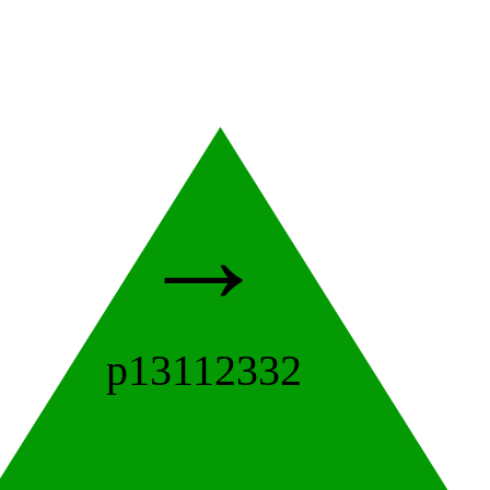
→
p13112332