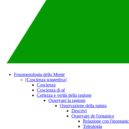
Fenomenologia dello Mente
[Coscienza soggettiva]
Coscienza
Coscienza di sé
Certezza e verità della ragione
Osservare la ragione
Osservazione della natura
Descrivi
Osservare de l'organico
Relazione con l'inorgani
Teleologia