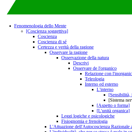
Fenomenologia dello Mente
[Coscienza soggettiva]
Coscienza
Coscienza di sé
Certezza e verità della ragione
Osservare la ragione
Osservazione della natura
Descrivi
Osservare de l'organico
Relazione con l'inorgani
Teleologia
Interno ed esterno
L'interno
[Sensibilità, 
[Sistema ner
[Aspetto o forma]
[L'unità organica]
Leggi logiche e psicologiche
Fisiognomia e frenologia
L'Attuazione dell'Autocoscienza Razionale at
L'individualità, che per se stessa è reale in se