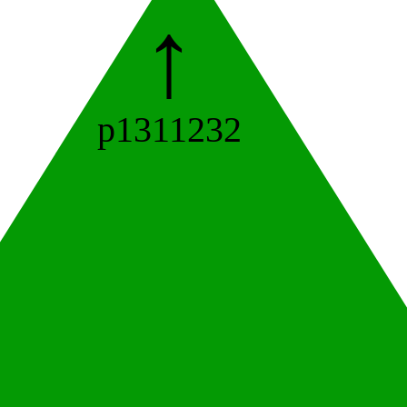
↑
p1311232