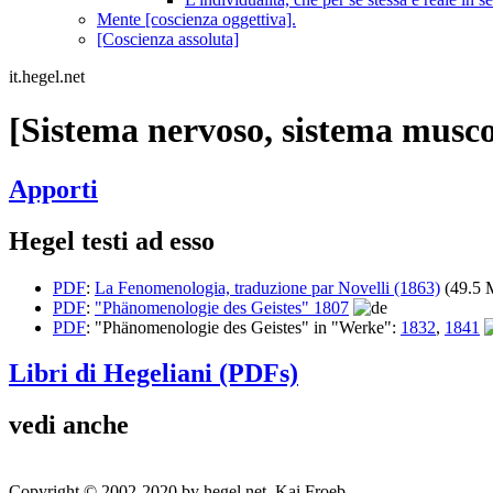
Mente [coscienza oggettiva].
[Coscienza assoluta]
it.hegel.net
[Sistema nervoso, sistema muscol
Apporti
Hegel testi ad esso
PDF
:
La Fenomenologia, traduzione par Novelli (1863)
(49.5 
PDF
:
"Phänomenologie des Geistes" 1807
PDF
: "Phänomenologie des Geistes" in "Werke":
1832
,
1841
Libri di Hegeliani (PDFs)
vedi anche
Copyright © 2002-2020 by hegel.net, Kai Froeb