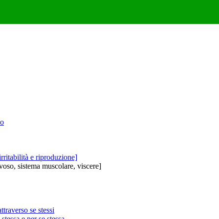
co
irritabilità e riproduzione]
voso, sistema muscolare, viscere]
traverso se stessi
 stessa e per se stessa