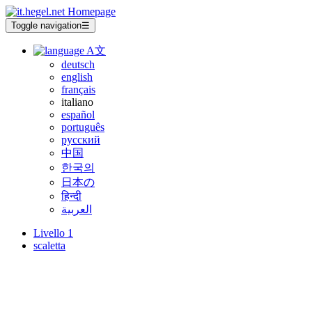
Toggle navigation
☰
A文
deutsch
english
français
italiano
español
português
русский
中国
한국의
日本の
हिन्दी
العربية
Livello 1
scaletta