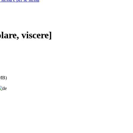
are, viscere]
MB)