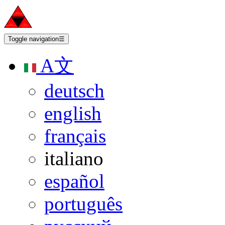
Toggle navigation
☰
A文
deutsch
english
français
italiano
español
português