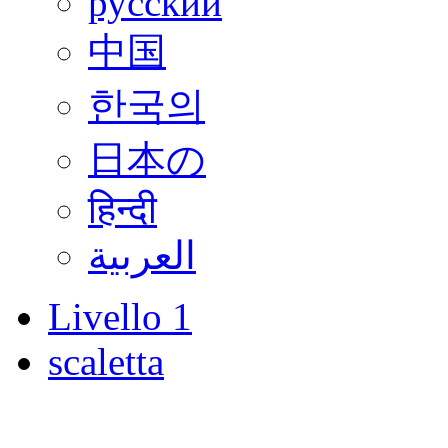
русский
中国
한국의
日本の
हिन्दी
العربية
Livello 1
scaletta