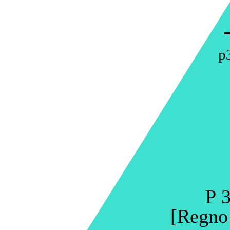
p
P 3
[Regno 