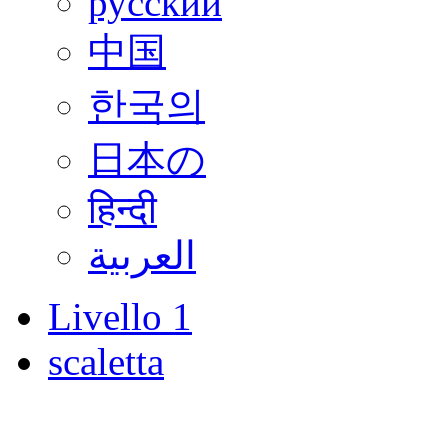
русский
中国
한국의
日本の
हिन्दी
العربية
Livello 1
scaletta