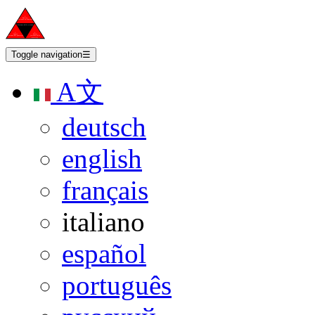
Toggle navigation
☰
A文
deutsch
english
français
italiano
español
português