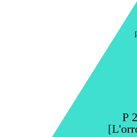
P 2
[L'orr