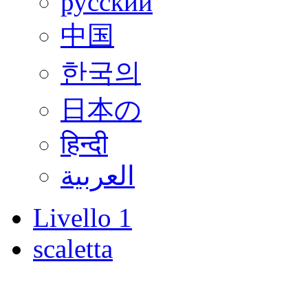
русский
中国
한국의
日本の
हिन्दी
العربية
Livello 1
scaletta