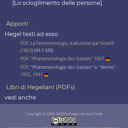
[Lo scioglimento delle persone].
Apporti
Hegel testi ad esso
PDF
:
La Fenomenologia, traduzione par Novelli
(1863)
(49.5 MB)
PDF
:
"Phänomenologie des Geistes" 1807
PDF
: "Phänomenologie des Geistes" in "Werke":
1832
,
1841
Libri di Hegeliani (PDFs)
vedi anche
Copyright © 2002-2020 by hegel.net, Kai Froeb