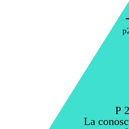
p
P 2
La conosc