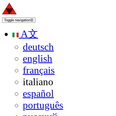
Toggle navigation
☰
A文
deutsch
english
français
italiano
español
português