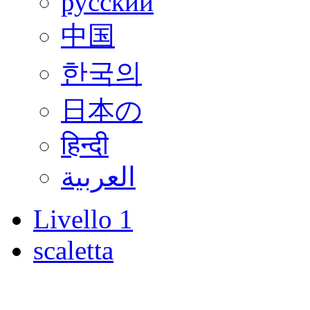
русский
中国
한국의
日本の
हिन्दी
العربية
Livello 1
scaletta