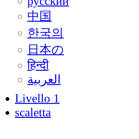
русский
中国
한국의
日本の
हिन्दी
العربية
Livello 1
scaletta