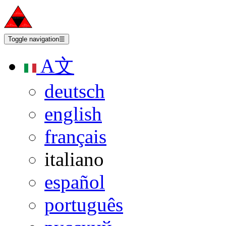
Toggle navigation
☰
A文
deutsch
english
français
italiano
español
português