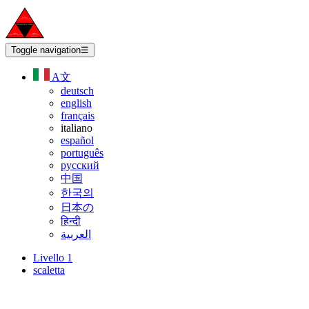
Toggle navigation
☰
A文
deutsch
english
français
italiano
español
português
русский
中国
한국의
日本の
हिन्दी
العربية
Livello 1
scaletta