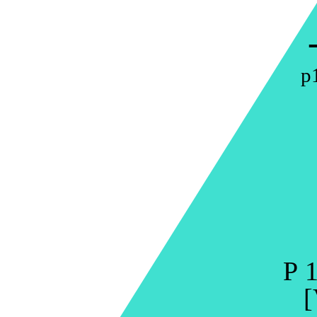
p
P 1
[