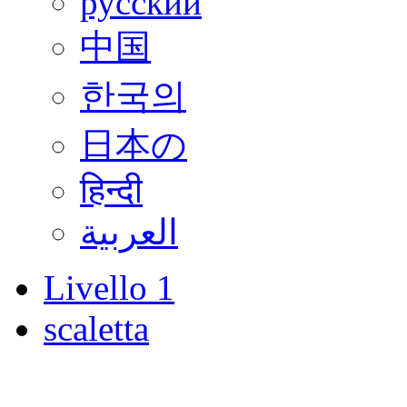
русский
中国
한국의
日本の
हिन्दी
العربية
Livello 1
scaletta