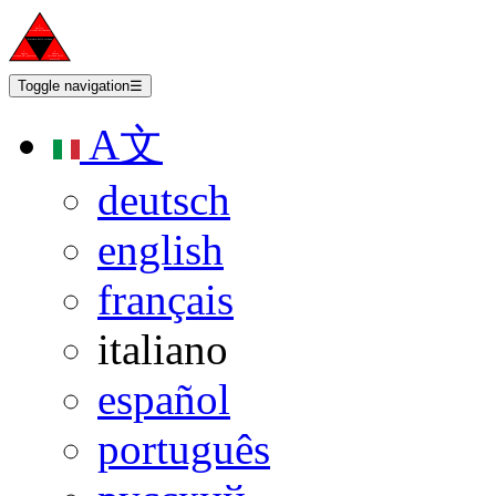
Toggle navigation
☰
A文
deutsch
english
français
italiano
español
português