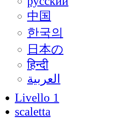
русский
中国
한국의
日本の
हिन्दी
العربية
Livello 1
scaletta