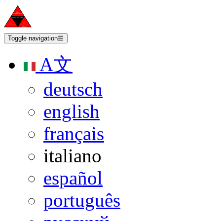
Toggle navigation
☰
A文
deutsch
english
français
italiano
español
português