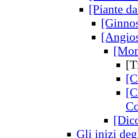
[Piante da
[Ginno
[Angios
[Mon
[T
[C
[C
Co
[Dic
Gli inizi deg